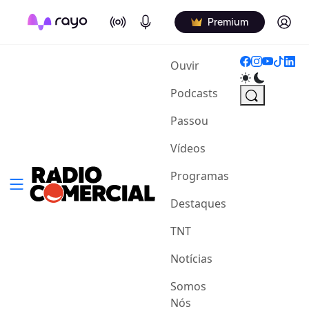
On Air
Podcasts
Log in
Premium
(current)
Ouvir
Podcasts
Passou
Vídeos
Programas
Destaques
TNT
Notícias
Somos
Nós