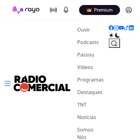
On Air
Podcasts
Log in
Premium
(current)
Ouvir
Podcasts
Passou
Vídeos
Programas
Destaques
TNT
Notícias
Somos
Nós