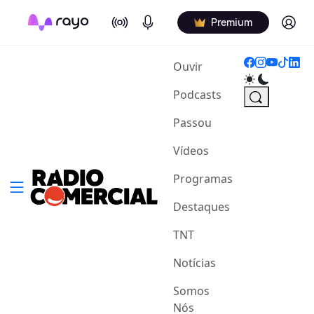
On Air
Podcasts
Log in
Premium
(current)
Ouvir
Podcasts
Passou
Vídeos
Programas
Destaques
TNT
Notícias
Somos
Nós