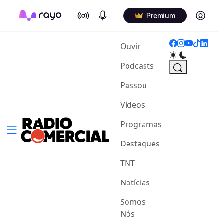
On Air
Podcasts
Log in
Premium
(current)
Ouvir
Podcasts
Passou
Vídeos
Programas
Destaques
TNT
Notícias
Somos
Nós