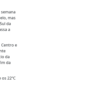
na semana
relo, mas
Sul da
assa a
 Centro e
nte
cio da
fim da
e os 22ºC