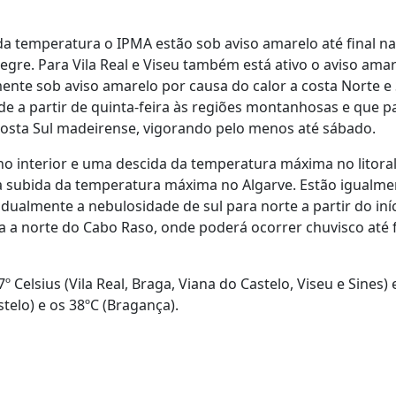
da temperatura o IPMA estão sob aviso amarelo até final 
alegre. Para Vila Real e Viseu também está ativo o aviso ama
mente sob aviso amarelo por causa do calor a costa Norte e 
e a partir de quinta-feira às regiões montanhosas e que p
 costa Sul madeirense, vigorando pelo menos até sábado.
o interior e uma descida da temperatura máxima no litoral
 subida da temperatura máxima no Algarve. Estão igualme
ualmente a nebulosidade de sul para norte a partir do iní
ira a norte do Cabo Raso, onde poderá ocorrer chuvisco até 
Celsius (Vila Real, Braga, Viana do Castelo, Viseu e Sines) 
telo) e os 38ºC (Bragança).