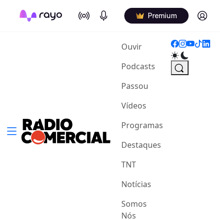
On Air
Podcasts
Log in
Premium
(current)
Ouvir
Podcasts
Passou
Vídeos
Programas
Destaques
TNT
Notícias
Somos
Nós