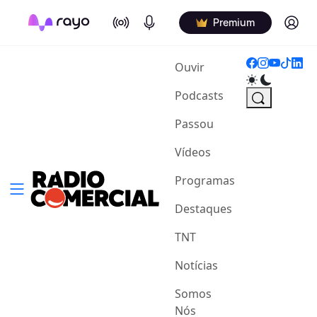
On Air
Podcasts
Log in
Premium
(current)
Ouvir
Podcasts
Passou
Vídeos
Programas
Destaques
TNT
Notícias
Somos
Nós