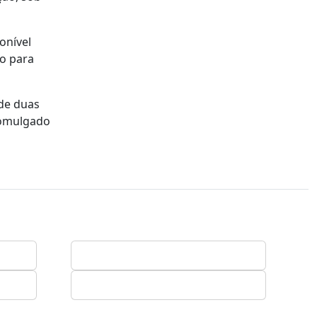
onível
ho para
 de duas
romulgado