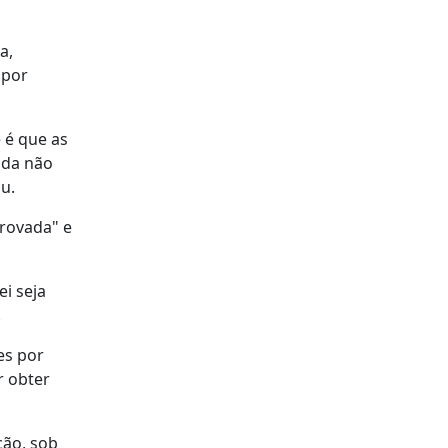
a,
 por
 é que as
nda não
u.
provada" e
ei seja
.
es por
r obter
ção, sob