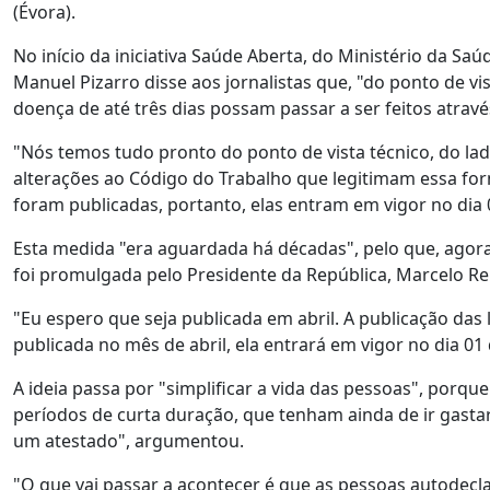
(Évora).
No início da iniciativa Saúde Aberta, do Ministério da Saú
Manuel Pizarro disse aos jornalistas que, "do ponto de vi
doença de até três dias possam passar a ser feitos atravé
"Nós temos tudo pronto do ponto de vista técnico, do la
alterações ao Código do Trabalho que legitimam essa for
foram publicadas, portanto, elas entram em vigor no dia 
Esta medida "era aguardada há décadas", pelo que, agora,
foi promulgada pelo Presidente da República, Marcelo Re
"Eu espero que seja publicada em abril. A publicação das 
publicada no mês de abril, ela entrará em vigor no dia 01
A ideia passa por "simplificar a vida das pessoas", por
períodos de curta duração, que tenham ainda de ir gastar
um atestado", argumentou.
"O que vai passar a acontecer é que as pessoas autodecl