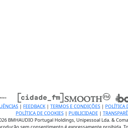
UÊNCIAS
|
FEEDBACK
|
TERMOS E CONDIÇÕES
|
POLÍTICA 
POLÍTICA DE COOKIES
|
PUBLICIDADE
|
TRANSPARÊ
026 BMHAUDIO Portugal Holdings, Unipessoal Lda. & Coma
produção sem consentimento é expressamente proibida. To