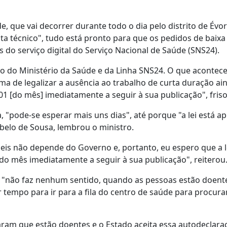
de, que vai decorrer durante todo o dia pelo distrito de Évor
sta técnico", tudo está pronto para que os pedidos de baixa
s do serviço digital do Serviço Nacional de Saúde (SNS24).
do do Ministério da Saúde e da Linha SNS24. O que acontece
ma de legalizar a ausência ao trabalho de curta duração ai
01 [do mês] imediatamente a seguir à sua publicação", friso
 "pode-se esperar mais uns dias", até porque "a lei está a
belo de Sousa, lembrou o ministro.
leis não depende do Governo e, portanto, eu espero que a l
 do mês imediatamente a seguir à sua publicação", reiterou
que "não faz nenhum sentido, quando as pessoas estão doent
 tempo para ir para a fila do centro de saúde para procura
aram que estão doentes e o Estado aceita essa autodeclara