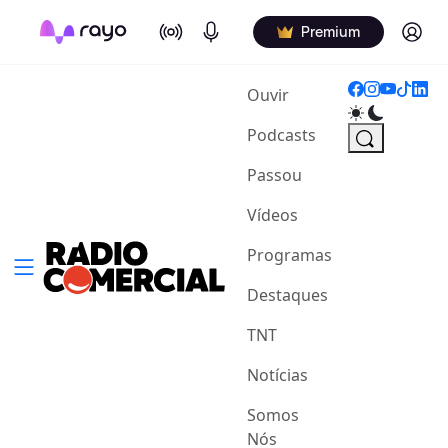
On Air
Podcasts
Log in
Premium
(current)
Ouvir
Podcasts
Passou
Vídeos
Programas
Destaques
TNT
Notícias
Somos
Nós