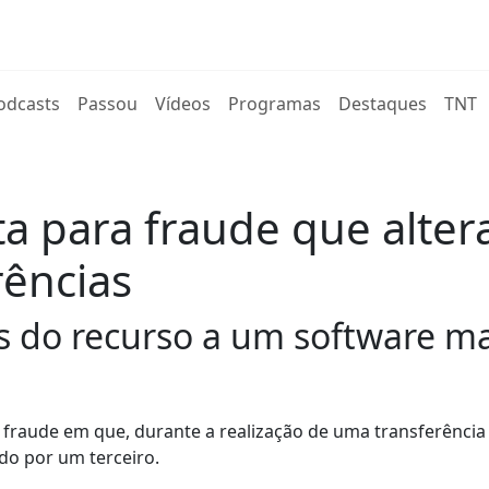
rent)
odcasts
Passou
Vídeos
Programas
Destaques
TNT
ta para fraude que alte
rências
s do recurso a um software ma
e fraude em que, durante a realização de uma transferência
ado por um terceiro.