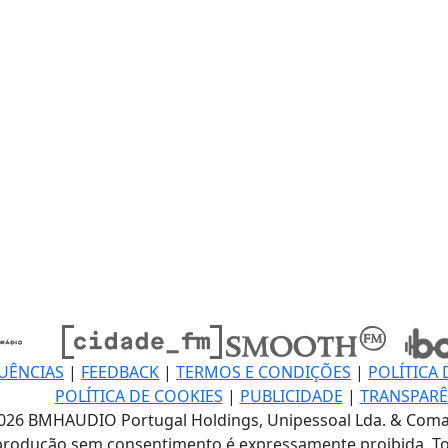
UÊNCIAS
|
FEEDBACK
|
TERMOS E CONDIÇÕES
|
POLÍTICA 
POLÍTICA DE COOKIES
|
PUBLICIDADE
|
TRANSPARÊ
026 BMHAUDIO Portugal Holdings, Unipessoal Lda. & Coma
produção sem consentimento é expressamente proibida. To