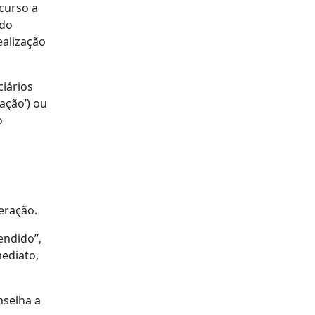
curso a
 do
ealização
ciários
ação’) ou
o
eração.
endido”,
mediato,
nselha a