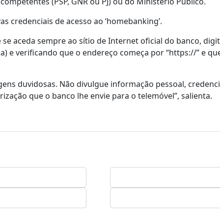
l competentes (PSP, GNR ou PJ) ou do Ministério Público.
vas credenciais de acesso ao ‘homebanking’.
 se aceda sempre ao sítio de Internet oficial do banco, dig
a) e verificando que o endereço começa por “https://” e qu
gens duvidosas. Não divulgue informação pessoal, credenci
ização que o banco lhe envie para o telemóvel”, salienta.