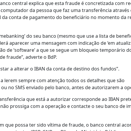
nco central explica que esta fraude é concretizada com re
no computador da pessoa que faz uma transferência através
AN da conta de pagamento do beneficiário no momento da r
omebanking’ do seu banco (mesmo que use a lista de benefi
oderá aparecer uma mensagem com indicação de ‘em atualiz
ção de ‘software’ a que se segue um bloqueio temporário d
de fraude”, adverte o BdP.
star a alterar o IBAN da conta de destino dos fundos”.
es a lerem sempre com atenção todos os detalhes que são
 ou no SMS enviado pelo banco, antes de autorizarem a op
ransferência que está a autorizar corresponde ao IBAN pret
, não prossiga com a operação e contacte o seu banco de i
em que possa ter sido vítima de fraude, o banco central aco