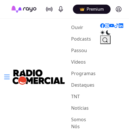
On Air
Podcasts
Log in
Premium
(current)
Ouvir
Podcasts
Passou
Vídeos
Programas
Destaques
TNT
Notícias
Somos
Nós