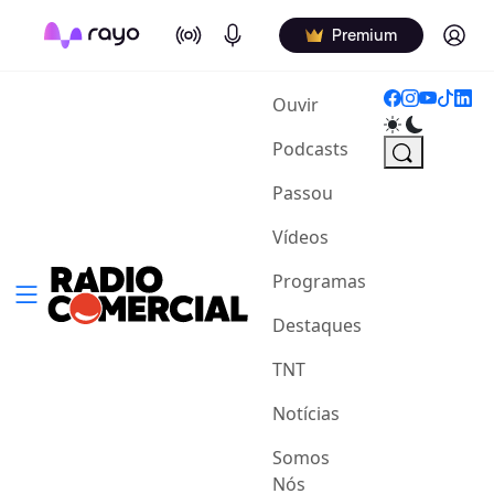
On Air
Podcasts
Log in
Premium
(current)
Ouvir
Podcasts
Passou
Vídeos
Programas
Destaques
TNT
Notícias
Somos
Nós