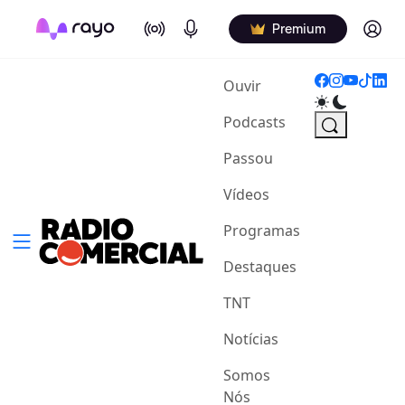
On Air
Podcasts
Log in
Premium
(current)
Ouvir
Podcasts
Passou
Vídeos
Programas
Destaques
TNT
Notícias
Somos
Nós