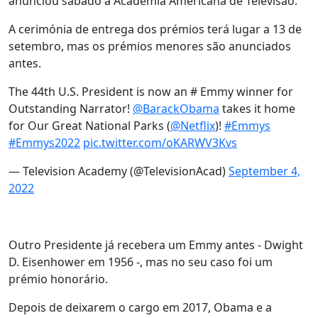
anunciou sábado a Academia Americana de Televisão.
A cerimónia de entrega dos prémios terá lugar a 13 de
setembro, mas os prémios menores são anunciados
antes.
The 44th U.S. President is now an # Emmy winner for
Outstanding Narrator!
@BarackObama
takes it home
for Our Great National Parks (
@Netflix
)!
#Emmys
#Emmys2022
pic.twitter.com/oKARWV3Kvs
— Television Academy (@TelevisionAcad)
September 4,
2022
Outro Presidente já recebera um Emmy antes - Dwight
D. Eisenhower em 1956 -, mas no seu caso foi um
prémio honorário.
Depois de deixarem o cargo em 2017, Obama e a