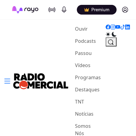
On Air
Podcasts
Log in
Premium
(current)
Ouvir
Podcasts
Passou
Vídeos
Programas
Destaques
TNT
Notícias
Somos
Nós