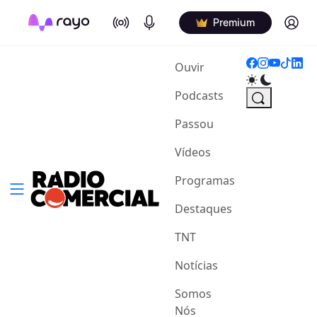
On Air
Podcasts
Log in
Premium
(current)
Ouvir
Podcasts
Passou
Vídeos
Programas
Destaques
TNT
Notícias
Somos
Nós