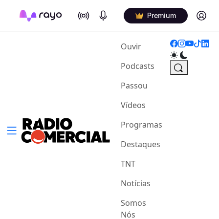
On Air
Podcasts
Log in
Premium
(current)
Ouvir
Podcasts
Passou
Vídeos
Programas
Destaques
TNT
Notícias
Somos
Nós