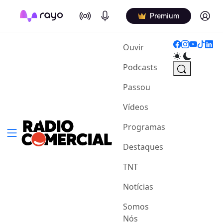
On Air
Podcasts
Log in
Premium
(current)
Ouvir
Podcasts
Passou
Vídeos
Programas
Destaques
TNT
Notícias
Somos
Nós