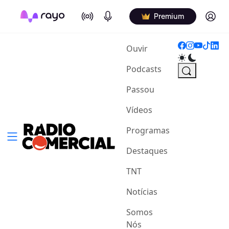
On Air
Podcasts
Log in
Premium
(current)
Ouvir
Podcasts
Passou
Vídeos
Programas
Destaques
TNT
Notícias
Somos
Nós