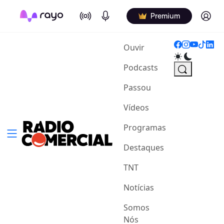
On Air
Podcasts
Log in
Premium
(current)
Ouvir
Podcasts
Passou
Vídeos
Programas
Destaques
TNT
Notícias
Somos
Nós