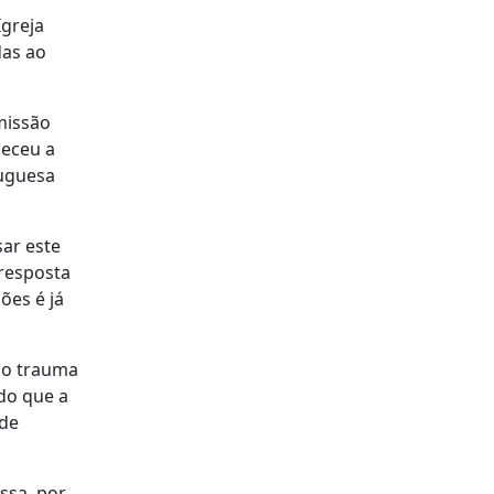
greja
das ao
missão
heceu a
tuguesa
sar este
 resposta
ões é já
 o trauma
do que a
 de
ssa, por