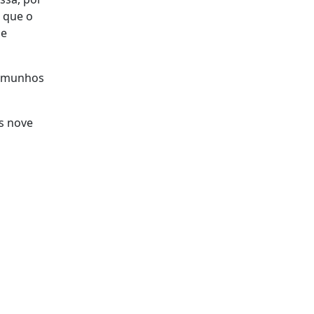
r que o
ue
temunhos
is nove