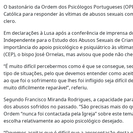
O bastonário da Ordem dos Psicólogos Portugueses (OPP
Católica para responder às vítimas de abusos sexuais co
clero.
Em declarações à Lusa após a conferência de imprensa d
Independente para o Estudo dos Abusos Sexuais de Crianç
importância do apoio psicológico e psiquiátrico às vítim
(CEP), o bispo José Ornelas, mas avisou que pode não che
“É muito difícil percebermos como é que se consegue, seq
tipo de situações, pelo que devemos entender como aceit
ao que foi o sofrimento que lhes foi infligido seja difícil
muito dificilmente reparável”, referiu.
Segundo Francisco Miranda Rodrigues, a capacidade para
dos abusos sofridos no passado. “São precisas mais do q
Ordem “nunca foi contactada pela Igreja” sobre este tema
escolha relativamente ao apoio psicológico desejado.
“Devemos aceitar que é difícil que a apresentação desta