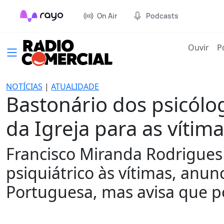
On Air
Podcasts
(cur
Ouvir
P
NOTÍCIAS
|
ATUALIDADE
Bastonário dos psicólo
da Igreja para as vítim
Francisco Miranda Rodrigues 
psiquiátrico às vítimas, anu
Portuguesa, mas avisa que p