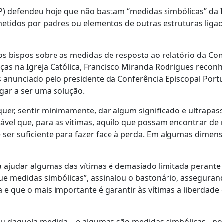
) defendeu hoje que não bastam “medidas simbólicas” da I
metidos por padres ou elementos de outras estruturas liga
os bispos sobre as medidas de resposta ao relatório da Co
as na Igreja Católica, Francisco Miranda Rodrigues recon
as anunciado pelo presidente da Conferência Episcopal Por
gar a ser uma solução.
uer, sentir minimamente, dar algum significado e ultrapas
ável que, para as vítimas, aquilo que possam encontrar de
 de ser suficiente para fazer face à perda. Em algumas dimens
 ajudar algumas das vítimas é demasiado limitada perante
ue medidas simbólicas”, assinalou o bastonário, asseguran
 e que o mais importante é garantir às vítimas a liberdade
 ou daquela medida – e algumas são medidas simbólicas - po