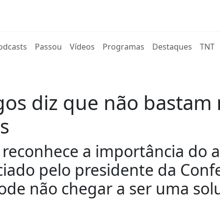
rent)
odcasts
Passou
Vídeos
Programas
Destaques
TNT
gos diz que não bastam
as
reconhece a importância do a
nciado pelo presidente da Conf
ode não chegar a ser uma sol