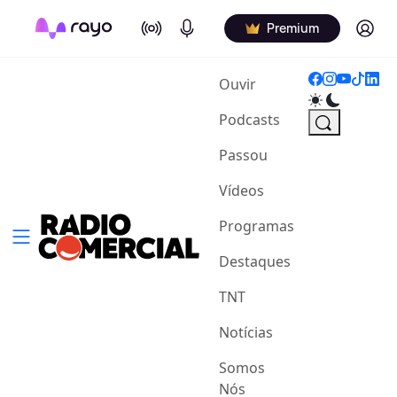
On Air
Podcasts
Log in
Premium
(current)
Ouvir
Podcasts
Passou
Vídeos
Programas
Destaques
TNT
Notícias
Somos
Nós