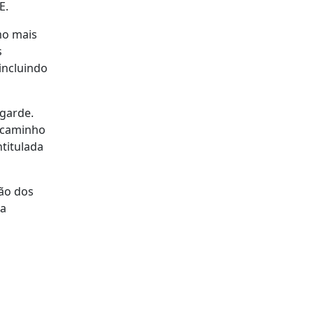
E.
mo mais
s
incluindo
agarde.
m caminho
titulada
ção dos
ca