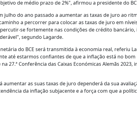
jetivo de médio prazo de 2%", afirmou a presidente do BC
m julho do ano passado a aumentar as taxas de juro ao rit
caminho a percorrer para colocar as taxas de juro em nívei
epercutir-se fortemente nas condições de crédito bancário, 
iderável", segundo Lagarde.
netária do BCE será transmitida à economia real, referiu L
ente até estarmos confiantes de que a inflação está no bo
 na 27.ª Conferência das Caixas Económicas Alemãs 2023, in
rá aumentar as suas taxas de juro dependerá da sua avalia
endência da inflação subjacente e a força com que a políti