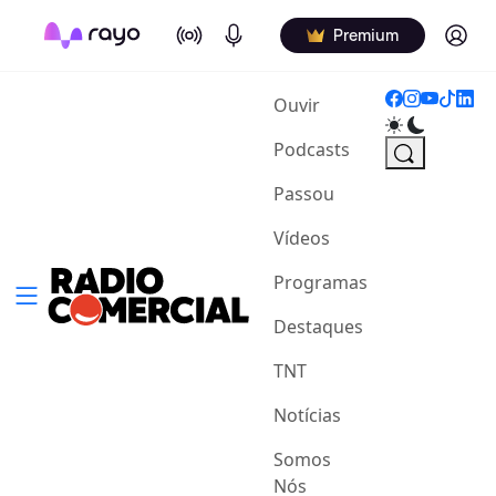
On Air
Podcasts
Log in
Premium
(current)
Ouvir
Podcasts
Passou
Vídeos
Programas
Destaques
TNT
Notícias
Somos
Nós