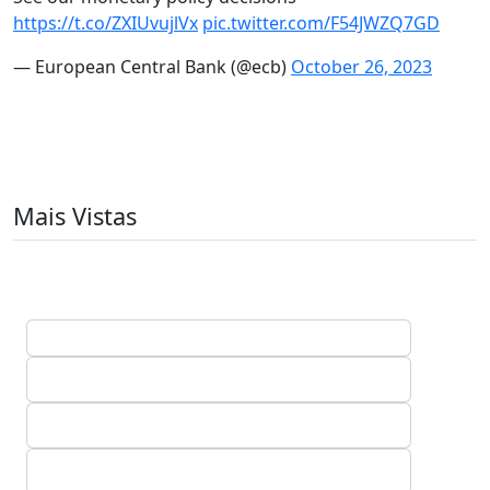
https://t.co/ZXIUvujlVx
pic.twitter.com/F54JWZQ7GD
— European Central Bank (@ecb)
October 26, 2023
Mais Vistas