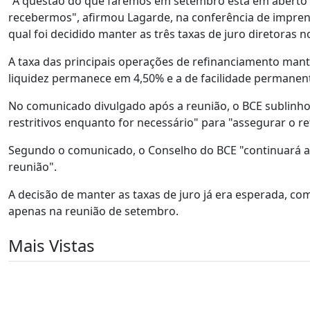
"A questão do que faremos em setembro está em aberto
recebermos", afirmou Lagarde, na conferência de imprensa
qual foi decidido manter as três taxas de juro diretoras no
A taxa das principais operações de refinanciamento mant
liquidez permanece em 4,50% e a de facilidade permanen
No comunicado divulgado após a reunião, o BCE sublinhou
restritivos enquanto for necessário" para "assegurar o r
Segundo o comunicado, o Conselho do BCE "continuará 
reunião".
A decisão de manter as taxas de juro já era esperada, co
apenas na reunião de setembro.
Mais Vistas