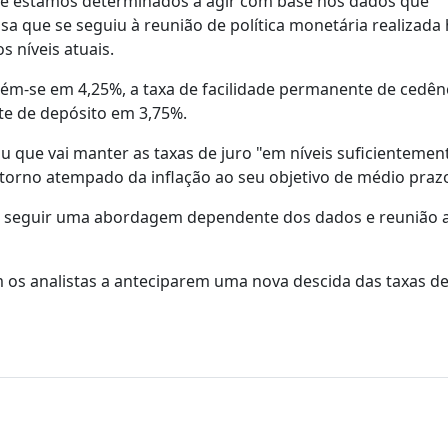
 e estamos determinados a agir com base nos dados que
 que se seguiu à reunião de política monetária realizada 
s níveis atuais.
ém-se em 4,25%, a taxa de facilidade permanente de cedên
te de depósito em 3,75%.
 que vai manter as taxas de juro "em níveis suficientemen
etorno atempado da inflação ao seu objetivo de médio praz
a seguir uma abordagem dependente dos dados e reunião 
m os analistas a anteciparem uma nova descida das taxas de