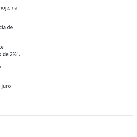
hoje, na
cia de
te
o de 2%".
a
 juro