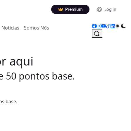
Premium
Log in
Notícias
Somos Nós
or aqui
e 50 pontos base.
os base.