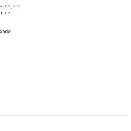
xa de juro
te de
siado