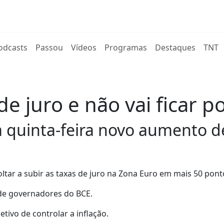
rent)
odcasts
Passou
Vídeos
Programas
Destaques
TNT
de juro e não vai ficar p
a quinta-feira novo aumento d
oltar a subir as taxas de juro na Zona Euro em mais 50 pont
 de governadores do BCE.
tivo de controlar a inflação.