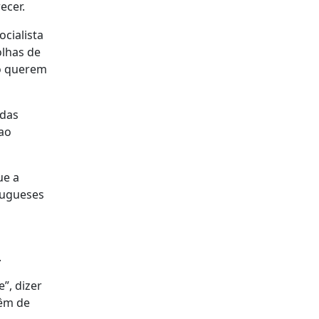
ecer.
cialista
olhas de
ão querem
 das
 ao
ue a
tugueses
.
”, dizer
têm de