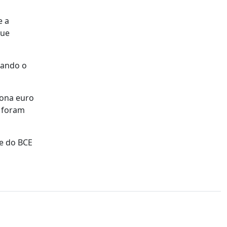
e a
que
cando o
zona euro
s foram
te do BCE