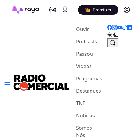
On Air
Podcasts
Log in
Premium
(current)
Ouvir
Podcasts
Passou
Vídeos
Programas
Destaques
TNT
Notícias
Somos
Nós