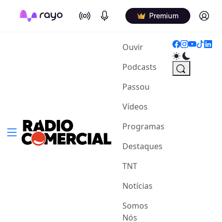
On Air
Podcasts
Log in
Premium
(current)
Ouvir
Podcasts
Passou
Vídeos
Programas
Destaques
TNT
Notícias
Somos
Nós