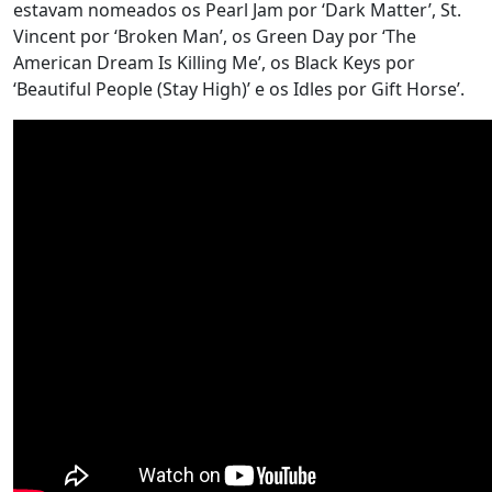
estavam nomeados os Pearl Jam por ‘Dark Matter’, St.
Vincent por ‘Broken Man’, os Green Day por ‘The
American Dream Is Killing Me’, os Black Keys por
‘Beautiful People (Stay High)’ e os Idles por Gift Horse’.