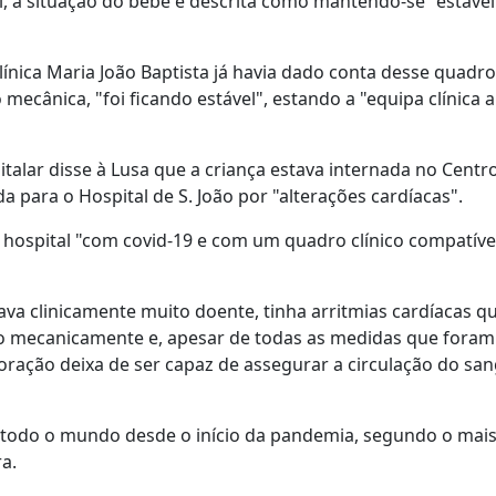
al, a situação do bebé é descrita como mantendo-se "estável
ínica Maria João Baptista já havia dado conta desse quadro
 mecânica, "foi ficando estável", estando a "equipa clínica 
italar disse à Lusa que a criança estava internada no Cent
da para o Hospital de S. João por "alterações cardíacas".
o hospital "com covid-19 e com um quadro clínico compatíve
ava clinicamente muito doente, tinha arritmias cardíacas q
ilado mecanicamente e, apesar de todas as medidas que foram
oração deixa de ser capaz de assegurar a circulação do sa
 todo o mundo desde o início da pandemia, segundo o mais
a.