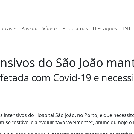
rent)
odcasts
Passou
Vídeos
Programas
Destaques
TNT
nsivos do São João man
nfetada com Covid-19 e neces
intensivos do Hospital São João, no Porto, e que necessit
e "estável e a evoluir favoravelmente", anunciou hoje o h