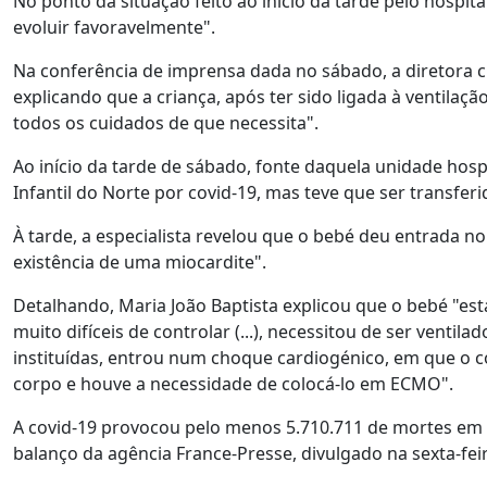
No ponto da situação feito ao início da tarde pelo hospit
evoluir favoravelmente".
Na conferência de imprensa dada no sábado, a diretora cl
explicando que a criança, após ter sido ligada à ventilação
todos os cuidados de que necessita".
Ao início da tarde de sábado, fonte daquela unidade hosp
Infantil do Norte por covid-19, mas teve que ser transferi
À tarde, a especialista revelou que o bebé deu entrada n
existência de uma miocardite".
Detalhando, Maria João Baptista explicou que o bebé "est
muito difíceis de controlar (...), necessitou de ser vent
instituídas, entrou num choque cardiogénico, em que o c
corpo e houve a necessidade de colocá-lo em ECMO".
A covid-19 provocou pelo menos 5.710.711 de mortes em
balanço da agência France-Presse, divulgado na sexta-feir