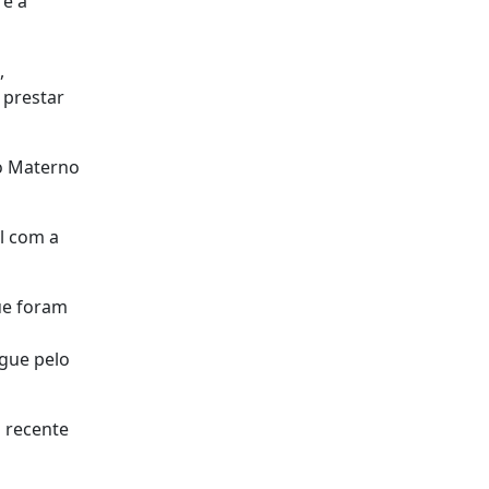
 e a
,
a prestar
ro Materno
l com a
ue foram
ngue pelo
 recente