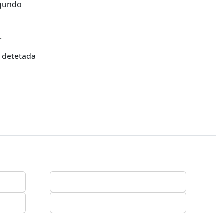
egundo
.
 detetada