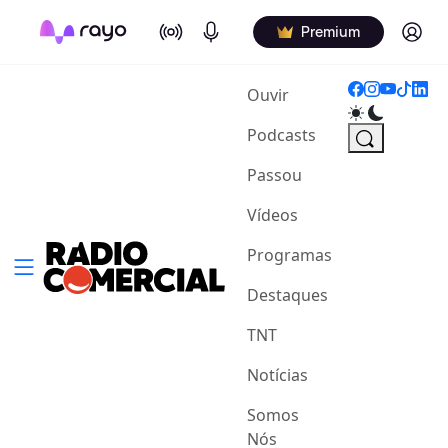
On Air
Podcasts
Log in
Premium
(current)
Ouvir
Podcasts
Passou
Vídeos
Programas
Destaques
TNT
Notícias
Somos
Nós