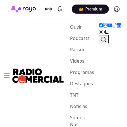
On Air
Podcasts
Log in
Premium
(current)
Ouvir
Podcasts
Passou
Vídeos
Programas
Destaques
TNT
Notícias
Somos
Nós