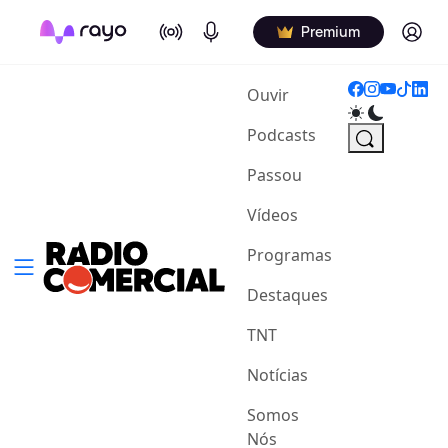
On Air
Podcasts
Log in
Premium
(current)
Ouvir
Podcasts
Passou
Vídeos
Programas
Destaques
TNT
Notícias
Somos
Nós