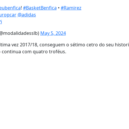
ubenfica
!
#BasketBenfica
•
#Ramirez
uropcar
@adidas
i
(@modalidadesslb)
May 5, 2024
tima vez 2017/18, conseguem o sétimo cetro do seu histori
o continua com quatro troféus.