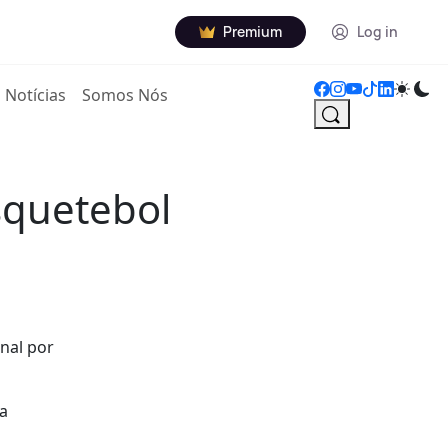
Premium
Log in
Notícias
Somos Nós
squetebol
nal por
na