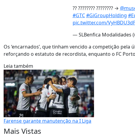
?? ???????? ???????? →
@muse
#GTC
#GiGroupHolding
#E
pic.twitter.com/VyHBDU3dP
— SLBenfica Modalidades 
Os ‘encarnados’, que tinham vencido a competição pela úl
reforçando o estatuto de recordista, enquanto o FC Port
Leia também
Farense garante manutenção na I Liga
Mais Vistas