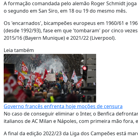
A formação comandada pelo alemão Roger Schmidt joga o p
o segundo em San Siro, em 18 ou 19 do mesmo mês.
Os 'encarnados', bicampeões europeus em 1960/61 e 1961
(desde 1992/93), fase em que 'tombaram' por cinco vezes,
2015/16 (Bayern Munique) e 2021/22 (Liverpool).
Leia também
Governo francês enfrenta hoje moções de censura
No caso de conseguir eliminar o Inter, o Benfica defronta
italianos de AC Milan e Nápoles, com primeira mão fora,
A final da edição 2022/23 da Liga dos Campeões está mar