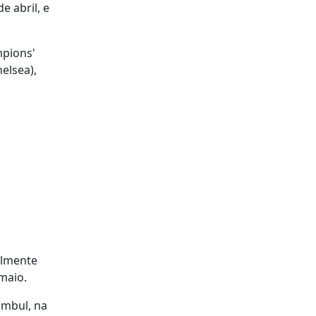
 abril, e
mpions'
elsea),
almente
 maio.
ambul, na