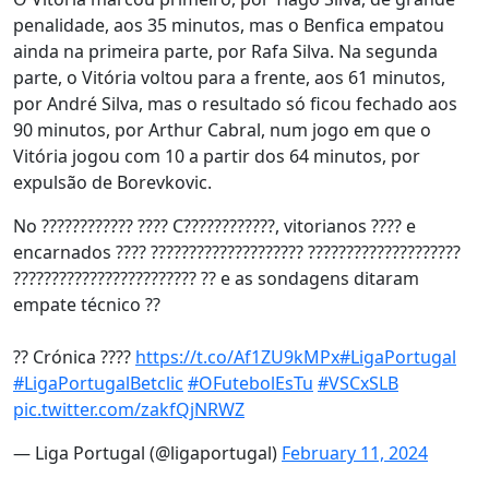
penalidade, aos 35 minutos, mas o Benfica empatou
ainda na primeira parte, por Rafa Silva. Na segunda
parte, o Vitória voltou para a frente, aos 61 minutos,
por André Silva, mas o resultado só ficou fechado aos
90 minutos, por Arthur Cabral, num jogo em que o
Vitória jogou com 10 a partir dos 64 minutos, por
expulsão de Borevkovic.
No ???????????? ???? C????????????, vitorianos ???? e
encarnados ???? ???????????????????? ????????????????????
???????????????????????? ?? e as sondagens ditaram
empate técnico ??
?? Crónica ????
https://t.co/Af1ZU9kMPx
#LigaPortugal
#LigaPortugalBetclic
#OFutebolEsTu
#VSCxSLB
pic.twitter.com/zakfQjNRWZ
— Liga Portugal (@ligaportugal)
February 11, 2024