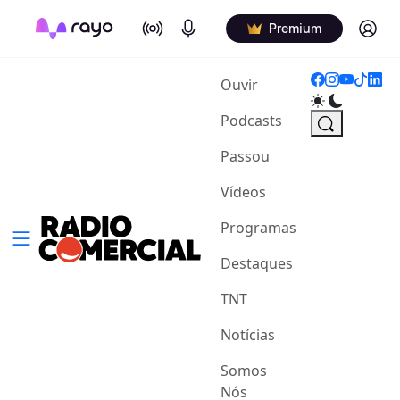
On Air
Podcasts
Log in
Premium
(current)
Ouvir
Podcasts
Passou
Vídeos
Programas
Destaques
TNT
Notícias
Somos
Nós