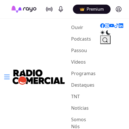
On Air
Podcasts
Log in
Premium
(current)
Ouvir
Podcasts
Passou
Vídeos
Programas
Destaques
TNT
Notícias
Somos
Nós