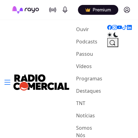
On Air
Podcasts
Log in
Premium
(current)
Ouvir
Podcasts
Passou
Vídeos
Programas
Destaques
TNT
Notícias
Somos
Nós