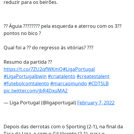
reduzir para os beirões.
?? Águia ???????? pela esquerda e aterrou com os 3??
pontos no bico ?
Qual foi a ?? do regresso às vitórias? ???
Resumo da partida ??
https://t.co/7ZU2qfWKmQ
#LigaPortugal
#LigaPortugalbwin
#criatalento
#createstalent
#futebolcomtalento
#marcaomundo
#CDTSLB
pic.twitter.com/jbR4DxuMA2
— Liga Portugal (@ligaportugal)
February 7, 2022
Depois das derrotas com o Sporting (2-1), na final da
Taça da Liga, e com o Gil Vicente (2-1), para o