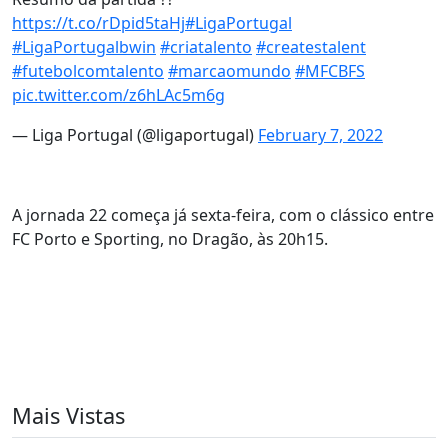
https://t.co/rDpid5taHj
#LigaPortugal
#LigaPortugalbwin
#criatalento
#createstalent
#futebolcomtalento
#marcaomundo
#MFCBFS
pic.twitter.com/z6hLAc5m6g
— Liga Portugal (@ligaportugal)
February 7, 2022
A jornada 22 começa já sexta-feira, com o clássico entre
FC Porto e Sporting, no Dragão, às 20h15.
Mais Vistas