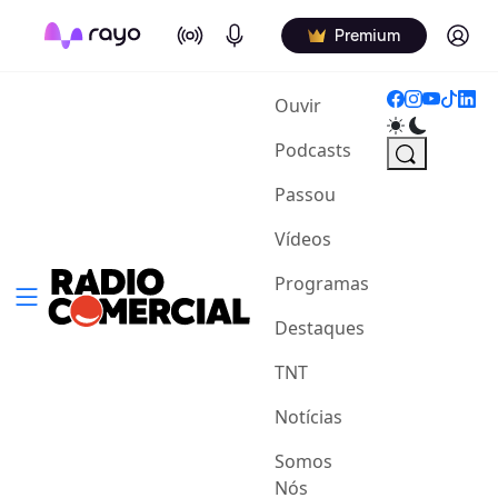
On Air
Podcasts
Log in
Premium
(current)
Ouvir
Podcasts
Passou
Vídeos
Programas
Destaques
TNT
Notícias
Somos
Nós