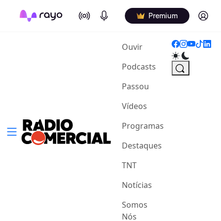
On Air
Podcasts
Log in
Premium
(current)
Ouvir
Podcasts
Passou
Vídeos
Programas
Destaques
TNT
Notícias
Somos
Nós