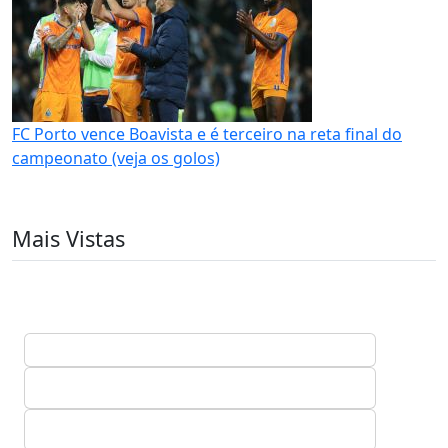
FC Porto vence Boavista e é terceiro na reta final do
campeonato (veja os golos)
Mais Vistas