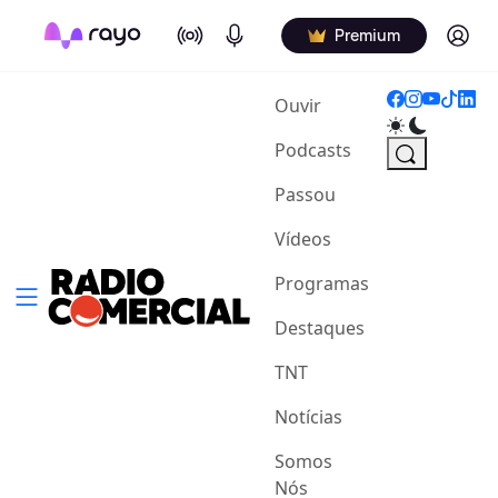
On Air
Podcasts
Log in
Premium
(current)
Ouvir
Podcasts
Passou
Vídeos
Programas
Destaques
TNT
Notícias
Somos
Nós