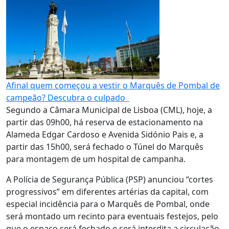
Afinal quem começou a vestir o Marquês de Pombal de
campeão? Descubra o culpado
Segundo a Câmara Municipal de Lisboa (CML), hoje, a
partir das 09h00, há reserva de estacionamento na
Alameda Edgar Cardoso e Avenida Sidónio Pais e, a
partir das 15h00, será fechado o Túnel do Marquês
para montagem de um hospital de campanha.
A Polícia de Segurança Pública (PSP) anunciou “cortes
progressivos” em diferentes artérias da capital, com
especial incidência para o Marquês de Pombal, onde
será montado um recinto para eventuais festejos, pelo
que o espaço será fechado e será interdita a circulação