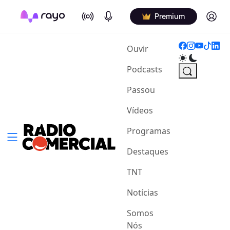
On Air
Podcasts
Log in
Premium
(current)
Ouvir
Podcasts
Passou
Vídeos
Programas
Destaques
TNT
Notícias
Somos
Nós