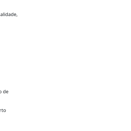
alidade,
o de
rto