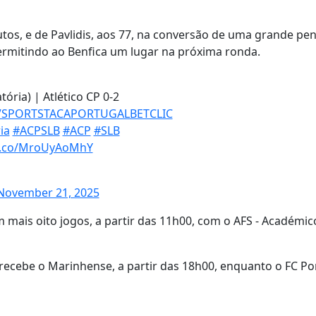
utos, e de Pavlidis, aos 77, na conversão de uma grande pen
ermitindo ao Benfica um lugar na próxima ronda.
tória) | Atlético CP 0-2
VSPORTSTACAPORTUGALBETCLIC
ia
#ACPSLB
#ACP
#SLB
/t.co/MroUyAoMhY
November 21, 2025
 mais oito jogos, a partir das 11h00, com o AFS - Académic
 recebe o Marinhense, a partir das 18h00, enquanto o FC Po