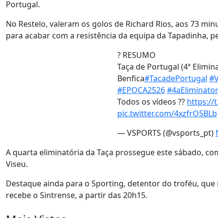
Portugal.
No Restelo, valeram os golos de Richard Rios, aos 73 min
para acabar com a resistência da equipa da Tapadinha, p
? RESUMO
Taça de Portugal (4ª Elimina
Benfica
#TacadePortugal
#
#EPOCA2526
#4aEliminator
Todos os vídeos ??
https:/
pic.twitter.com/4xzfrO5BLb
— VSPORTS (@vsports_pt)
A quarta eliminatória da Taça prossegue este sábado, com
Viseu.
Destaque ainda para o Sporting, detentor do troféu, que
recebe o Sintrense, a partir das 20h15.