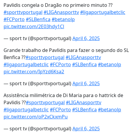
Pavlidis congela o Dragão no primeiro minuto ??
#sporttvportugal
#LIGAnasporttv
#ligaportugalbetclic
#FCPorto
#SLBenfica
#betanolp
pic.twitter.com/2E03hdy1Cl
— sport tv (@sporttvportugal)
April 6, 2025
Grande trabalho de Pavlidis para fazer o segundo do SL
Benfica ??
#sporttvportugal
#LIGAnasporttv
#ligaportugalbetclic
#FCPorto
#SLBenfica
#betanolp
pic.twitter.com/IpYzd6Ksa2
— sport tv (@sporttvportugal)
April 6, 2025
Assistência milimétrica de Di Maria para o hattrick de
Pavlidis ??
#sporttvportugal
#LIGAnasporttv
#ligaportugalbetclic
#FCPorto
#SLBenfica
#betanolp
pic.twitter.com/oP2xCkxmPu
— sport tv (@sporttvportugal)
April 6, 2025