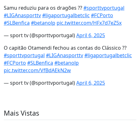
Samu reduziu para os dragões ??
#sporttvportugal
#LIGAnasporttv
#ligaportugalbetclic
#FCPorto
#SLBenfica
#betanolp
pic.twitter.com/HFx7d7eZ5x
— sport tv (@sporttvportugal)
April 6, 2025
O capitão Otamendi fechou as contas do Clássico ??
#sporttvportugal
#LIGAnasporttv
#ligaportugalbetclic
#FCPorto
#SLBenfica
#betanolp
pic.twitter.com/VfBdAEkN2w
— sport tv (@sporttvportugal)
April 6, 2025
Mais Vistas