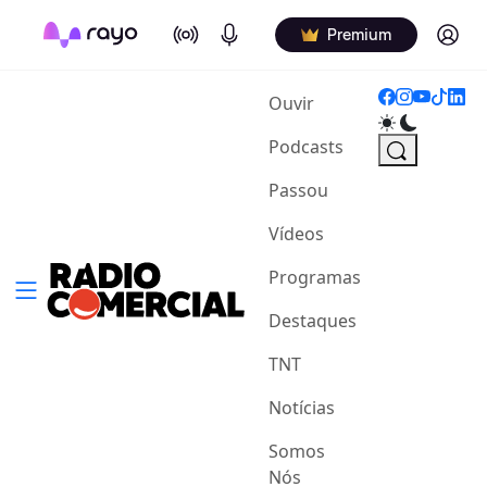
On Air
Podcasts
Log in
Premium
(current)
Ouvir
Podcasts
Passou
Vídeos
Programas
Destaques
TNT
Notícias
Somos
Nós