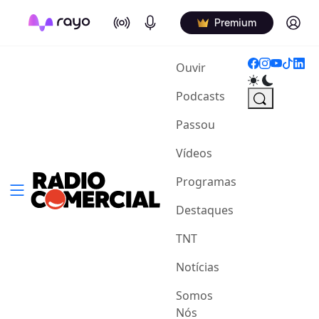
On Air
Podcasts
Log in
Premium
(current)
Ouvir
Podcasts
Passou
Vídeos
Programas
Destaques
TNT
Notícias
Somos
Nós