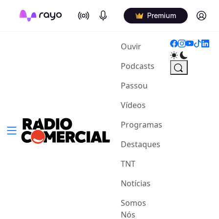
On Air
Podcasts
Log in
Premium
(current)
Ouvir
Podcasts
Passou
Vídeos
Programas
Destaques
TNT
Notícias
Somos
Nós