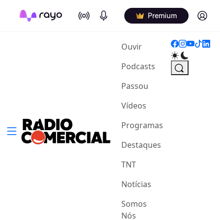
On Air
Podcasts
Log in
Premium
(current)
Ouvir
Podcasts
Passou
Vídeos
Programas
Destaques
TNT
Notícias
Somos
Nós