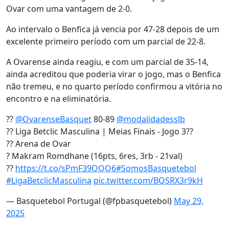
Ovar com uma vantagem de 2-0.
Ao intervalo o Benfica já vencia por 47-28 depois de um
excelente primeiro período com um parcial de 22-8.
A Ovarense ainda reagiu, e com um parcial de 35-14,
ainda acreditou que poderia virar o jogo, mas o Benfica
não tremeu, e no quarto período confirmou a vitória no
encontro e na eliminatória.
??
@OvarenseBasquet
80-89
@modalidadesslb
?? Liga Betclic Masculina | Meias Finais - Jogo 3??
?? Arena de Ovar
? Makram Romdhane (16pts, 6res, 3rb - 21val)
??
https://t.co/sPmF39OQQ6
#SomosBasquetebol
#LigaBetclicMasculina
pic.twitter.com/BQSRX3r9kH
— Basquetebol Portugal (@fpbasquetebol)
May 29,
2025