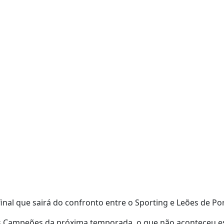
nal que sairá do confronto entre o Sporting e Leões de Po
dos Campeões da próxima temporada, o que não aconteceu e