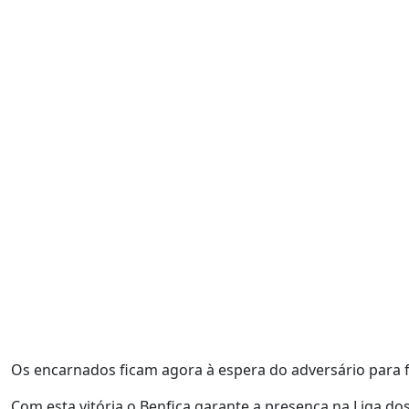
Os encarnados ficam agora à espera do adversário para fi
Com esta vitória o Benfica garante a presença na Liga 