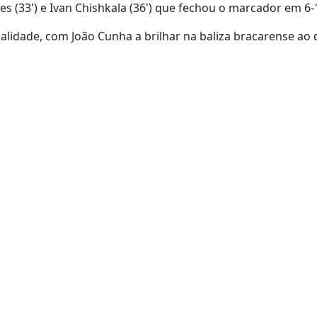
s (33') e Ivan Chishkala (36') que fechou o marcador em 6-
alidade, com João Cunha a brilhar na baliza bracarense ao