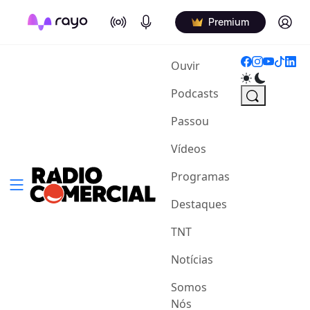
On Air
Podcasts
Log in
Premium
(current)
Ouvir
Podcasts
Passou
Vídeos
Programas
Destaques
TNT
Notícias
Somos
Nós